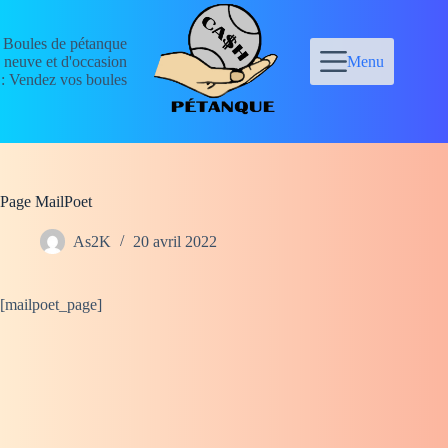
Passer
au
Boules de pétanque
contenu
neuve et d'occasion
Menu
: Vendez vos boules
Page MailPoet
As2K
20 avril 2022
[mailpoet_page]