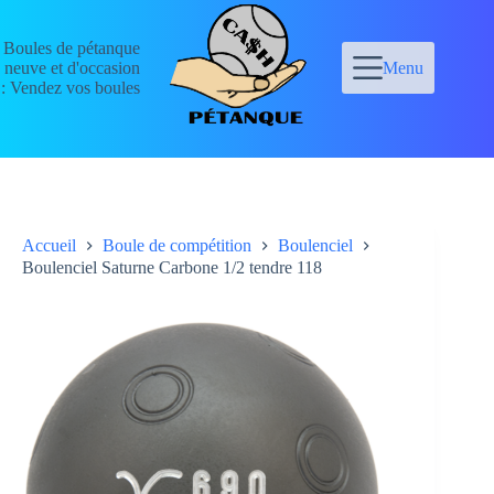
Passer
au
Boules de pétanque
contenu
neuve et d'occasion
Menu
: Vendez vos boules
Accueil
Boule de compétition
Boulenciel
Boulenciel Saturne Carbone 1/2 tendre 118