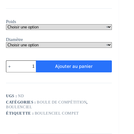
Poids
Diamètre
quantité
Ajouter au panier
de
Boulenciel
Saturne
Carbone
1/2
tendre
UGS :
ND
118
CATÉGORIES :
BOULE DE COMPÉTITION
,
BOULENCIEL
ÉTIQUETTE :
BOULENCIEL COMPET